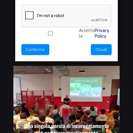
gamba. Mi trovo a circa 4.000 metri e ciò
mi porta a pensare che le vette che ho
attorno a me superano
abbondantemente i 5.000 metri.
Maestose, alte, impervie, colorate. L’unica
Accetto
Privacy
compagnia sono i miei pensieri ed il
la
Policy
rumore delle ruote che metro dopo
metro scorrono sulla strada. La strada
sale ad una pendenza media del 4 / 5 %
Conferma
Chiudi
attraverso tornanti che sembrano infiniti,
tornanti che ogni tanto mi offrono una
visuale di una cima a qualche chilometri
con l’illusione di essere arrivato ma che
una volta raggiunta te ne presenta una
ancora più alta qualche chilometro più
avanti. La vegetazione è un miraggio già
da alcuni giorni, l’ambiente è più lunare
che terrestre. Le cime, anche se unite
l’una all’altra, hanno caratteristiche
completamente diverse una all’altra, per
conformazione e colore. La maglia
invernale mi ripara dal forte vento,
complice della temperatura che pian
piano si sta alzando. Mi trovo al termine