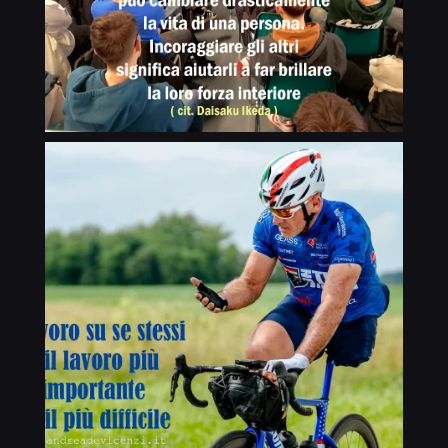
di una curva, quando ad un tratto alla
mia destra, mi appare un lago
dall’aspetto insolito. Mi fermo, controllo
tra le mie scartoffie e scopro che si tratta
del lago Suraj Tal, una superficie
piattissima, perfettamente incastonata tra
la neve che a quell’altitudine non si
scioglie mai e che rispecchia quasi con
indifferenza le cime candide tutte intorno.
L’acqua ha infinite tonalità di verde,
azzurro e blu. Impossibile proseguire,
voglio filmare e fotografare questo
spettacolo della natura a 4.890 metri.
Stanchezza, suggestione dei luoghi,
lontananza dalla famiglia, solitudine, un
bombardamento di sensazioni. Lacrime
che mi strappano un sorriso, mi riportano
alla realtà e di quello che stavo
realizzando. Concentrato sui pedali e sul
fondo ghiaioso, quando meno me lo
aspetto, a meno di venti metri da me
vedo il cartello con il nome della vetta, il
Baralacha La. Sono arrivato! Ci sono