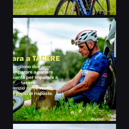
riuscito! Il primo traguardo della
spedizione è stato raggiunto. Scoppio in
un pianto liberatorio e ricevo i
complimenti di alcuni turisti increduli
arrivati fin lassù con la jeep, pochi, anzi,
nessuno in quel momento lo aveva
raggiunto in bici. Non rimango tanto
tempo, sia per la temperatura che per la
strada ancora da percorrere, che con
molta probabilità, sarà gran parte in
discesa. Saluto le persone presenti
(pochissime) e riparto per raggiungere
l’arrivo di tappa della giornata, esausto
ma con il cuore pieno d’orgoglio per
essere arrivati a cinquemila metri.