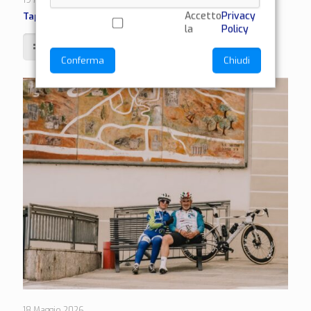
Accetto
Privacy
Tappa 7 | Sondrio – Caldaro
la
Policy
Leggi di più
Conferma
Chiudi
18 Maggio 2026