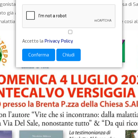
agonista domenica 4 luglio presso la Brenta P.zza della Chiesa di 
to già alla quarta ristampa.
ttia è riuscita a riprendere in mano la sua vita ed aiutare così alt
Accetto la
Privacy Policy
Conferma
Chiudi