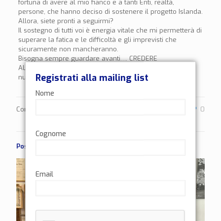
fortuna di avere al mio fianco e a tanti Enti, realtà,
persone, che hanno deciso di sostenere il progetto Islanda.
Allora, siete pronti a seguirmi?
Il sostegno di tutti voi è energia vitale che mi permetterà di
superare la fatica e le difficoltà e gli imprevisti che
sicuramente non mancheranno.
Bisogna sempre guardare avanti…. CREDERE
ALL’IMPOSSIBILE… per poter raggiungere e condividere
Registrati alla mailing list
nuovi traguardi.
Nome
Condividi
0
Cognome
Post correlati
Email