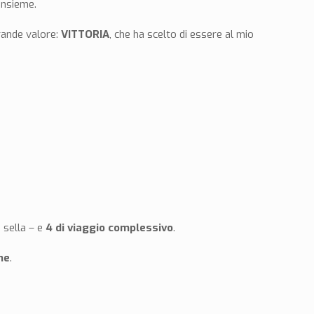
 insieme.
grande valore:
VITTORIA
, che ha scelto di essere al mio
 sella – e
4 di viaggio complessivo
.
ne
.