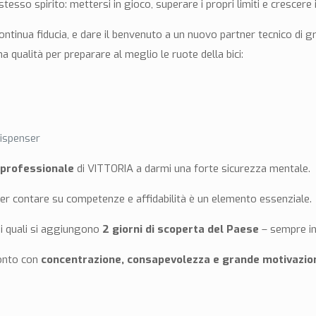
esso spirito: mettersi in gioco, superare i propri limiti e crescere
ontinua fiducia, e dare il benvenuto a un nuovo partner tecnico di 
a qualità per preparare al meglio le ruote della bici:
ispenser
 professionale
di VITTORIA a darmi una forte sicurezza mentale.
oter contare su competenze e affidabilità è un elemento essenziale.
ai quali si aggiungono
2 giorni di scoperta del Paese
– sempre in
ronto con
concentrazione, consapevolezza e grande motivazio