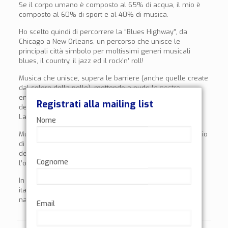
Se il corpo umano è composto al 65% di acqua, il mio è
composto al 60% di sport e al 40% di musica.
Ho scelto quindi di percorrere la “Blues Highway”, da
Chicago a New Orleans, un percorso che unisce le
principali città simbolo per moltissimi generi musicali
blues, il country, il jazz ed il rock’n’ roll!
Musica che unisce, supera le barriere (anche quelle create
dal colore della pelle), mettendo a nudo le nostre
emozioni più profonde e che ha unito le varie anime
Registrati alla mailing list
dell’America: Anglosassoni, Immigrati, Afroamericani,
Latinos….
Nome
Musica che parla di tristezza, amore, solitudine e desiderio
di libertà, musica che rappresenta i volti più attraenti
dell’America: i suoi miti, il viaggio on the road,
Cognome
l’opportunità!
In questo percorso voglio incontrare musicisti locali ed
italiani, come testimoni di quel rinnovamento musicale
nato e cresciuto lungo la Via che percorrerò.
Email