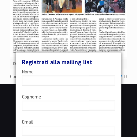
Registrati alla mailing list
Data
10 Febbraio 2023
Nome
Condividi
0
Cognome
Email