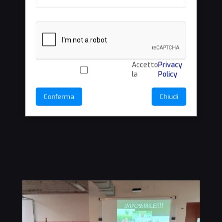
Accetto
Privacy
la
Policy
Conferma
Chiudi