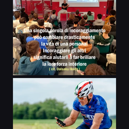
fisico, ma un percorso di crescita
realizzato con le immagini raccolte
personale e collettiva. È un’opportunità
durante questa prossima avventura in
unica per formare cittadini consapevoli e
Cambogia. Se vuoi sostenere il progetto,
determinati, pronti ad affrontare le sfide
puoi contribuire con una donazione:
della vita con coraggio e determinazione.
Intestazione conto: Comitato Genitori ITE
Per sostenere questo progetto e
E. Tosi IBAN:
contribuire alla realizzazione di questa
IT71D0348822800000000033799
straordinaria avventura, è possibile
Causale: Progetto Cambogia – Oltre
effettuare una donazione tramite bonifico
l’Impossibile 2 Ogni contributo è un seme
bancario: INTESTAZIONE DEL CONTO:
che aiuta a far fiorire nuove
COMITATO GENITORI ITE E.TOSI IBAN:
consapevolezze. Grazie a chi ci sostiene,
IT71D0348822800000000033799
crede in noi e cammina al nostro fianco.
CAUSALE: PROGETTO CAMBOGIA Ogni
contributo, grande o piccolo, farà la
differenza nel permettere a questi
giovani di vivere un’esperienza che li
segnerà positivamente per tutta la vita.
Insieme, possiamo aiutare questi ragazzi
a dimostrare che l’impossibile è solo
qualcosa che non abbiamo ancora
realizzato.