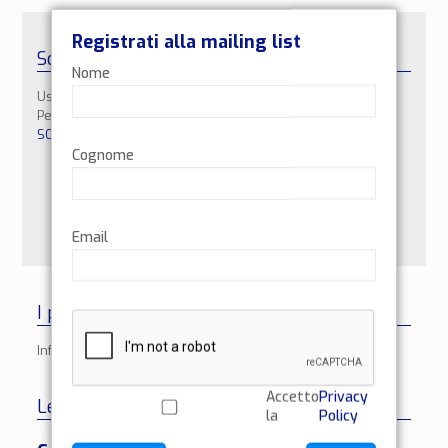
Registrati alla mailing list
Sostienimi con una donazione
Nome
Usa il bottone Paypal per sostenere la mia attività.
Per maggiori informazioni ti invito a leggere la pagina
SOSTIENIMI
Cognome
Email
I partner
Informazioni in fase di inserimento
Accetto
Privacy
Le notizie del progetto
la
Policy