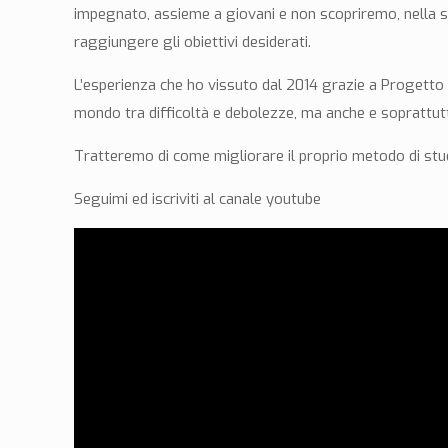
impegnato, assieme a giovani e non scopriremo, nella sp
raggiungere gli obiettivi desiderati.
L’esperienza che ho vissuto dal 2014 grazie a Progetto 22
mondo tra difficoltà e debolezze, ma anche e soprattutto
Tratteremo di come migliorare il proprio metodo di stud
Seguimi ed iscriviti al canale youtube