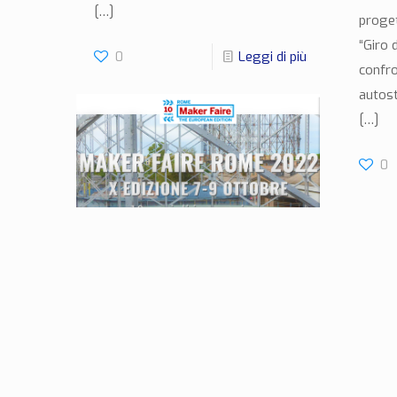
[…]
proget
“Giro 
0
Leggi di più
confro
autost
[…]
0
Relatore al Maker Faire
Rome
Roma - 6-7-8 ottobre 2022
0
Leggi di più