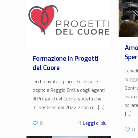
Amor
Sper
Formazione in Progetti
del Cuore
Lunedì
sugges
Ieri ho avuto il piacere di essere
Contra
ospite a Reggio Emilia degli agenti
avuto 
di Progetti del Cuore, società che
serata
mi sostiene dal 2022 e con cui,
[…]
[…]
0
Leggi di più
0