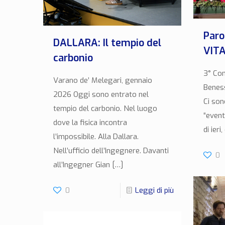
Paro
DALLARA: Il tempio del
VIT
carbonio
3° Con
Varano de’ Melegari, gennaio
Beness
2026 Oggi sono entrato nel
Ci son
tempio del carbonio. Nel luogo
“event
dove la fisica incontra
di ieri
l’impossibile. Alla Dallara.
Nell’ufficio dell’Ingegnere. Davanti
0
all’Ingegner Gian
[…]
0
Leggi di più