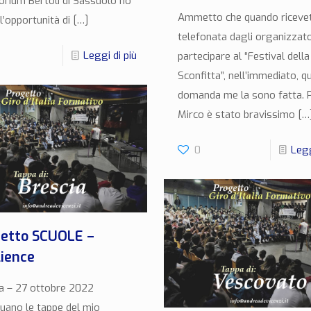
torium Bertoli di Sassuolo ho
Ammetto che quando ricevett
l’opportunità di
[…]
telefonata dagli organizzato
Leggi di più
partecipare al “Festival della
Sconfitta”, nell’immediato, q
domanda me la sono fatta. 
Mirco è stato bravissimo
[…
0
Legg
etto SCUOLE –
lience
a – 27 ottobre 2022
uano le tappe del mio