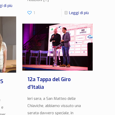
i di più
1
Leggi di più
12a Tappa del Giro
IS
d’Italia
Ieri sera, a San Matteo delle
e
Chiaviche, abbiamo vissuto una
 e
serata davvero speciale, in
 per