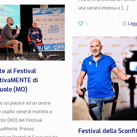
una serata intensa e
[…]
1
Legg
te al Festival
tivaMENTE di
uolo (MO)
to un piacere ed un onore
 ospite venerdì mattina a
lo (MO) del Festival
ivaMente. Presso
Festival della Sconfi