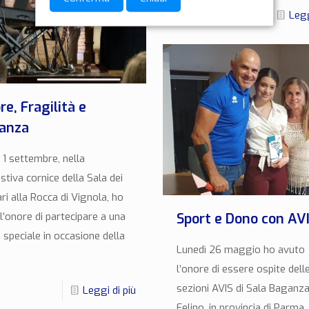
0
Legg
e, Fragilità e
anza
 1 settembre, nella
tiva cornice della Sala dei
ri alla Rocca di Vignola, ho
l’onore di partecipare a una
Sport e Dono con AV
 speciale in occasione della
Lunedì 26 maggio ho avuto
l’onore di essere ospite dell
sezioni AVIS di Sala Baganza
Leggi di più
Felino, in provincia di Parma,