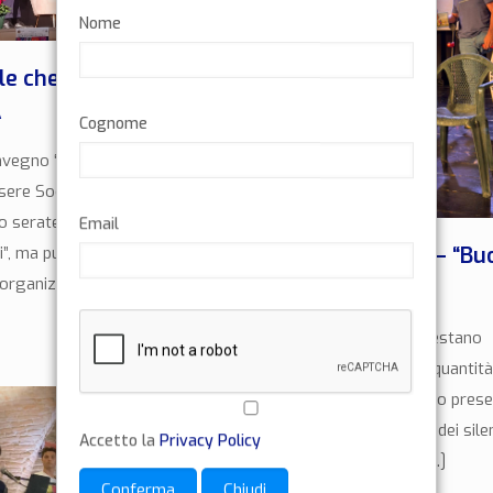
Nome
le che cambiano la
A
Cognome
vegno “Sport, Salute e
ere Sociale” dei Lions Club
o serate che non sono
Email
Monterotondo – “Bu
i”, ma punti di svolta. Quella
, organizzata dai
[…]
la prima”
Ci sono serate che restano
Leggi di più
impresse non per la quantità
applausi e del pubblico prese
ma per la profondità dei silen
Accetto la
Privacy Policy
degli sguardi e dei
[…]
Conferma
Chiudi