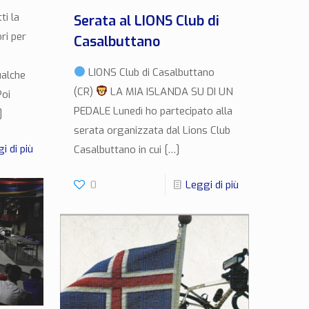
i la
Serata al LIONS Club di
ri per
Casalbuttano
LIONS Club di Casalbuttano
ualche
(CR)
LA MIA ISLANDA SU DI UN
Poi
PEDALE Lunedì ho partecipato alla
]
serata organizzata dal Lions Club
i di più
Casalbuttano in cui
[…]
0
Leggi di più