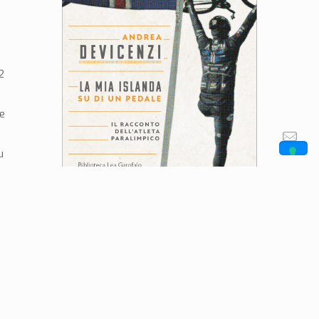
2
e
u
icoltà
i di più
Festival della Sconfitta
Castelfranco Emilia – 16 ottobre