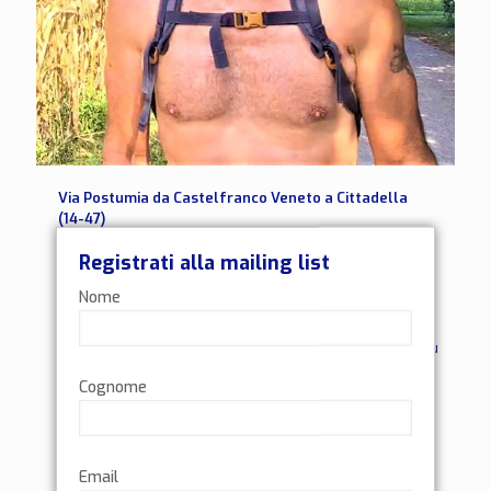
Via Postumia da Castelfranco Veneto a Cittadella
(14-47)
Dopo tante tappe in cui ho avuto al mio fianco più
Registrati alla mailing list
persone, per il secondo giorno consecutivo, parto da
Nome
solo e arrivo da solo, ma ovviamente,
[…]
0
Leggi di più
Cognome
Email