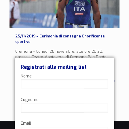
25/11/2019 – Cerimonia di consegna Onorificenze
sportive
Cremona – Lunedì 25 novembre, alle ore 20.30,
presso il Teatro Monteverdi di Cremona (Via Dante,
149), avrò il piacere di ricevere un riconoscimento
Registrati alla mailing list
speciale da
[…]
Nome
0
Leggi di più
Cognome
Email