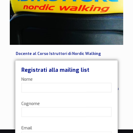
Docente al Corso Istruttori di Nordic Walking
Docente al corso di Istruttore di Nordic Walking. Due
Registrati alla mailing list
ore di lezione, presso il Parco Alto Milanese, davanti a
corsisti affamati ed attenti, pronti ad assorbire
[…]
Nome
1
Leggi di più
Cognome
Email