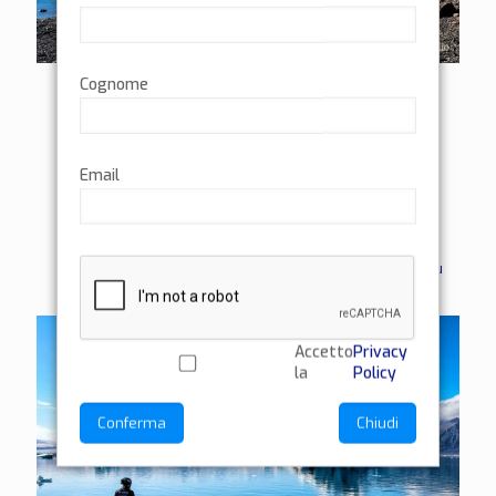
Cognome
Diretta “UNTOLD”
Diretta del 19 ottobre 2022 Ti aspetto alle ore 21 in
DIRETTA qui: Pagina facebook –
Email
@andreadevicenziapage Pagina Instagram –
andreadevicenzi per la diretta denominata UNTOLD,
[…]
1
Leggi di più
Accetto
Privacy
la
Policy
Conferma
Chiudi