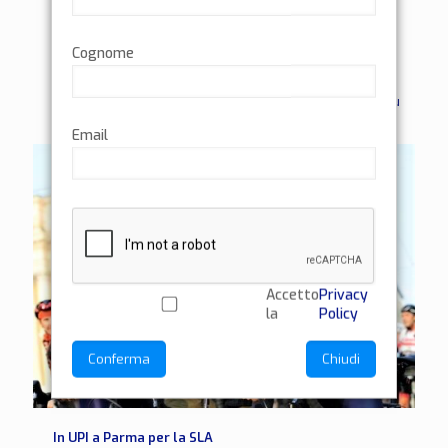
Parma – 25 settembre 2022 Ti aspetto a Parma in P.
zza Garibaldi, in occasione della chiusura della XV
Cognome
Giornata Nazionale SLA 2022 della sez. Aisla
[…]
0
Leggi di più
Email
Accetto
Privacy
la
Policy
Conferma
Chiudi
In UPI a Parma per la SLA