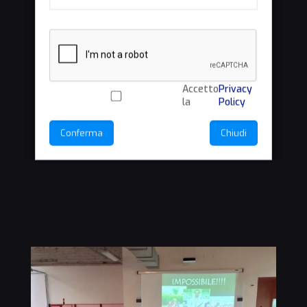
Accetto
Privacy
la
Policy
Conferma
Chiudi