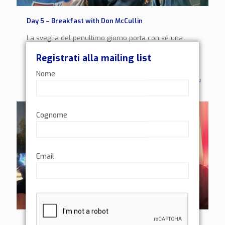
Day 5 – Breakfast with Don McCullin
La sveglia del penultimo giorno porta con sé una
cascata di pensieri. È l’ultima giornata piena da
Registrati alla mailing list
vivere, e dopo giorni così intensi e memorabili, la
[…]
Nome
1
Leggi di più
Cognome
Email
Day 4 – Le Farfalle Monarca