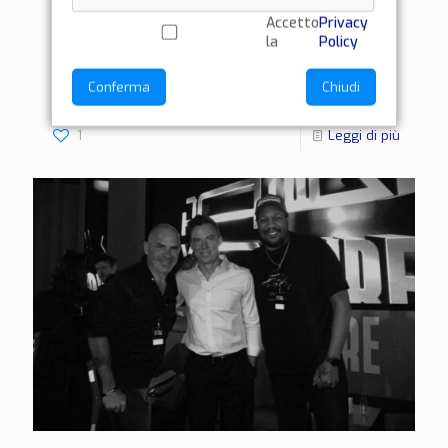
Accetto
Privacy
Raccontare questa giornata, ma soprattutto decidere
la
Policy
da dove partire, è davvero difficile. Perché? Perché in
dodici ore di Festival, dalle 10 del mattino fino alle 22,
Conferma
Chiudi
[…]
1
Leggi di più