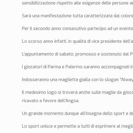
sensibilizzazione rispetto alle esigenze delle persone au
Sarà una manifestazione tutta caratterizzata dal color
Per il secondo anno consecutivo partecipo ad un event
Lo scorso anno infatti, in qualità di vice presidente d
L’appuntamento di sabato, promosso e sostenuto dal Parm
I giocatori di Parma e Palermo saranno accompagnati in c
Indosseranno una maglietta gialla con lo slogan “Always
Il medesimo logo si troverà anche sulle maglie da gioco d
ricavato a favore dell’Angsa.
Un grande momento dunque all’insegna dello sport e del
Lo sport unisce e permette a tutti di esprimere al meglio