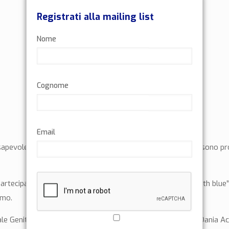
Registrati alla mailing list
Nome
Cognome
Email
sapevolezza sull’Autismo. Da sportivo e atleta paralimpico sono p
rtecipare sabato 1 Aprile alla manifestazione “Always whith blue” c
rmo.
 Genitori soggetti autistici (Angsa) per l’invito e l’amica Dania Acc