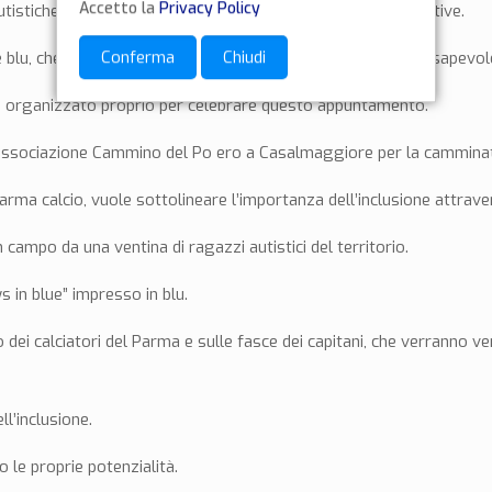
Accetto la
Privacy Policy
tistiche, stiamo lavorando all’organizzazione di altre iniziative.
Conferma
Chiudi
e blu, che da sempre contraddistingue la giornata della Consapevol
o organizzato proprio per celebrare questo appuntamento.
ell’associazione Cammino del Po ero a Casalmaggiore per la camminat
a calcio, vuole sottolineare l’importanza dell’inclusione attraver
ampo da una ventina di ragazzi autistici del territorio.
 in blue” impresso in blu.
ei calciatori del Parma e sulle fasce dei capitani, che verranno vend
l’inclusione.
 le proprie potenzialità.