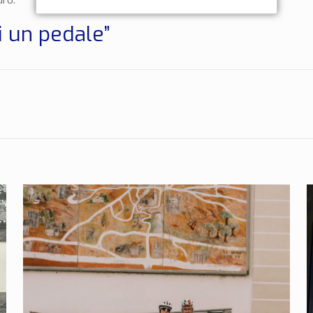
uro.
i un pedale”