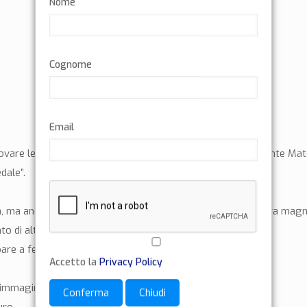
Nome
Cognome
Email
ovare le parole, che poco fa è arrivata la notizia che al recente 
dale”.
a, ma ancora prima pensare di poter pedalare su questa terra magnif
 di alta qualità.
re a festival Internazionali,
Accetto la
Privacy Policy
nimmaginabili.
Conferma
Chiudi