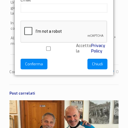
Email
Una visita importante, che mi ha riempito il cuore, nel
giorno “zero” del cammino, che ha valorizzato il silenzio,
la tranquillità e l’ascolto.
In serata una piacevolissima cena con amici e pronti a
coricarci, per riposare.
All’indomani, ci attendono i primi 11 chilometri di questo 4°
mio cammino, la Via Postumia.
Accetto
Privacy
la
Policy
…..stay tuned!!!
Conferma
Chiudi
Condividi
0
Post correlati