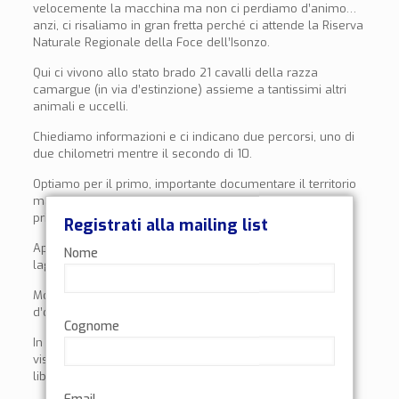
velocemente la macchina ma non ci perdiamo d’animo…
anzi, ci risaliamo in gran fretta perché ci attende la Riserva
Naturale Regionale della Foce dell’Isonzo.
Qui ci vivono allo stato brado 21 cavalli della razza
camargue (in via d’estinzione) assieme a tantissimi altri
animali e uccelli.
Chiediamo informazioni e ci indicano due percorsi, uno di
due chilometri mentre il secondo di 10.
Optiamo per il primo, importante documentare il territorio
ma altrettanto importante mantenere le energie per il
primo giorno di cammino.
Registrati alla mailing list
Appena ci incamminiamo non tarda a farsi sentire la
Nome
laguna, con i suoi rumori tipici della zona.
Molti i punti di osservazione in cui mantenere il silenzio è
d’obbligo per non disturbare gli animali.
Cognome
In lontananza scorgiamo, finalmente dopo tanto tempo
visti solo in fotografia, i bellissimi esemplari in totale
libertà con i propri puledrini.