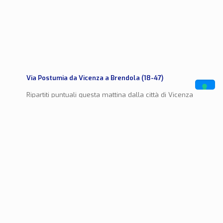
Via Postumia da Vicenza a Brendola (18-47)
Ripartiti puntuali questa mattina dalla città di Vicenza
per la tappa 18 di questo bellissimo cammino, la Via
Postumia. Ho scritto puntuali per fare bella figura,
[…]
0
Leggi di più