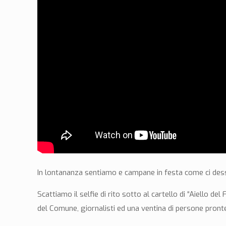
In lontananza sentiamo e campane in festa come ci desser
Scattiamo il selfie di rito sotto al cartello di “Aiello de
del Comune, giornalisti ed una ventina di persone pronte