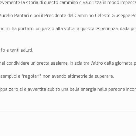
brevemente la storia di questo cammino e valorizza in modo impeccab
a Aurelio Pantari e poi il Presidente del Cammino Celeste Giuseppe 
mi ha portato, un passo alla volta, a questa esperienza, dalla perd
o e tanti saluti.
el condividere un’oretta assieme, in scia tra l’altro della giornata 
semplici e “regolari”, non avendo altimetrie da superare.
pa zero si è avvertita subito una bella energia nelle persone incon