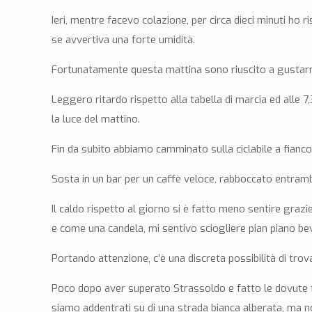
Ieri, mentre facevo colazione, per circa dieci minuti ho 
se avvertiva una forte umidità.
Fortunatamente questa mattina sono riuscito a gustarmi 
Leggero ritardo rispetto alla tabella di marcia ed alle 7
la luce del mattino.
Fin da subito abbiamo camminato sulla ciclabile a fianco 
Sosta in un bar per un caffè veloce, rabboccato entrambe 
Il caldo rispetto al giorno si è fatto meno sentire grazi
e come una candela, mi sentivo sciogliere pian piano be
Portando attenzione, c’è una discreta possibilità di trov
Poco dopo aver superato Strassoldo e fatto le dovute foto
siamo addentrati su di una strada bianca alberata, ma n