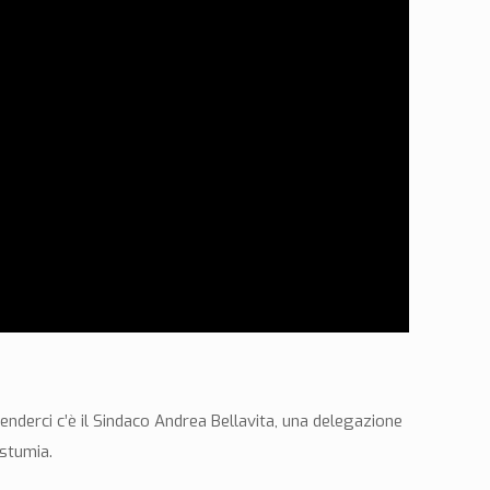
attenderci c’è il Sindaco Andrea Bellavita, una delegazione
ostumia.