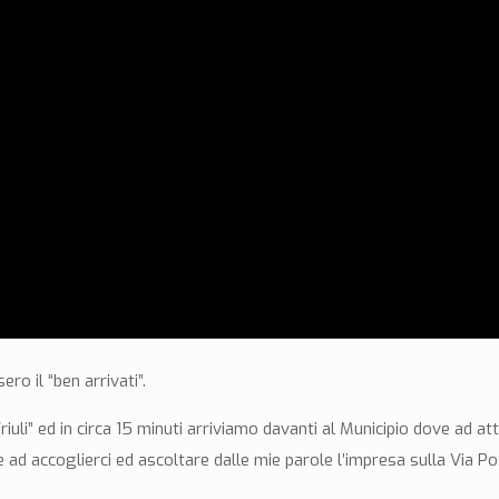
o il “ben arrivati”.
l Friuli” ed in circa 15 minuti arriviamo davanti al Municipio dove ad 
 ad accoglierci ed ascoltare dalle mie parole l’impresa sulla Via P