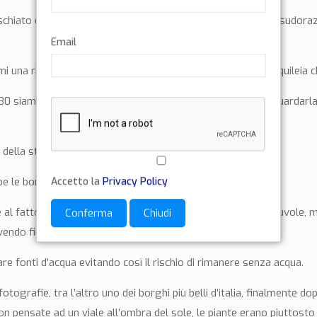
rischiato di non partire per un fortissimo mal di testa ed una sudor
Email
una ricca colazione presso l’agriturismo Sant’Egidio di Aquileia c
,30 siamo partiti dalla cattedrale, cogliendo l’occasione di guardarl
della statale verso Cervignano del Friuli.
Accetto la
Privacy Policy
le borracce e ripartiti di gran lena verso Aiello.
e al fatto che il sole è rimasto in gran parte coperto dalle nuvole, 
Conferma
Chiudi
vendo fiumi di acqua.
are fonti d’acqua evitando così il rischio di rimanere senza acqua.
grafie, tra l’altro uno dei borghi più belli d’italia, finalmente dopo
on pensate ad un viale all’ombra del sole, le piante erano piuttos