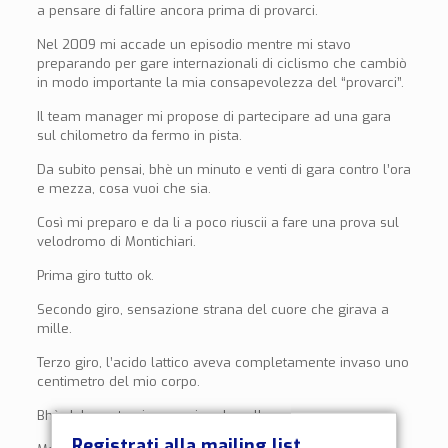
a pensare di fallire ancora prima di provarci.
Nel 2009 mi accade un episodio mentre mi stavo
preparando per gare internazionali di ciclismo che cambiò
in modo importante la mia consapevolezza del “provarci”.
Il team manager mi propose di partecipare ad una gara
sul chilometro da fermo in pista.
Da subito pensai, bhè un minuto e venti di gara contro l’ora
e mezza, cosa vuoi che sia.
Così mi preparo e da li a poco riuscii a fare una prova sul
velodromo di Montichiari.
Prima giro tutto ok.
Secondo giro, sensazione strana del cuore che girava a
mille.
Terzo giro, l’acido lattico aveva completamente invaso uno
centimetro del mio corpo.
Bhè del quarto giro non ricordo nulla.
Registrati alla mailing list