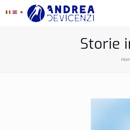
Storie 
Hom