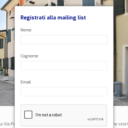
Registrati alla mailing list
Nome
Cognome
Email
 Via Postumia, mi sta permettendo di conoscere moltissime storie,