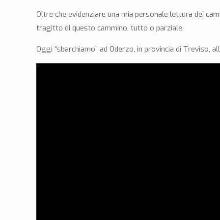
Oltre che evidenziare una mia personale lettura dei camm
tragitto di questo cammino, tutto o parziale.
Oggi “sbarchiamo” ad Oderzo, in provincia di Treviso, all’