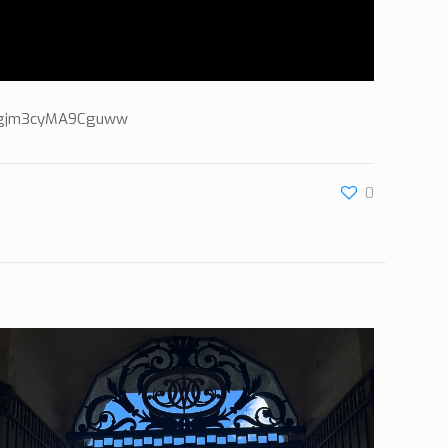
hS5Jgjm3cyMA9Cguww
0